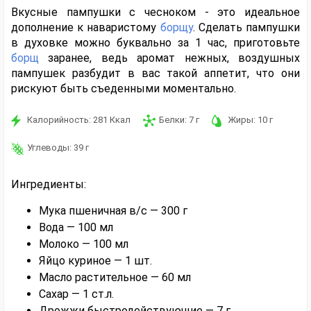
Вкусные пампушки с чесноком - это идеальное
дополнение к наваристому
борщу
. Сделать пампушки
в духовке можно буквально за 1 час, приготовьте
борщ
заранее, ведь аромат нежных, воздушных
пампушек разбудит в вас такой аппетит, что они
рискуют быть съеденными моментально.
Калорийность:
281
Ккал
Белки:
7
г
Жиры:
10
г
Углеводы:
39
г
Ингредиенты:
Мука пшеничная в/с — 300 г
Вода — 100 мл
Молоко — 100 мл
Яйцо куриное — 1 шт.
Масло растительное — 60 мл
Сахар — 1 ст.л.
Дрожжи быстродействующие — 7 г