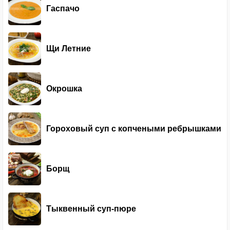
Гаспачо
Щи Летние
Окрошка
Гороховый суп с копчеными ребрышками
Борщ
Тыквенный суп-пюре