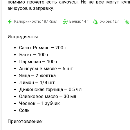
помимо прочего есть анчоусы. Но не все могут куп
анчоусов в заправку.
Калорийность:
187
Ккал
Белки:
14
г
Жиры:
12
г
Ингредиенты:
Салат Романо — 200 г
Багет — 100 г
Пармезан — 100 г
Анчоусы в масле — 6 шт.
Яйца — 2 желтка
Лимон — 1/4 шт.
Дижонская горчица — 0.5 ч.л.
Оливковое масло — 30 мл
Чеснок — 1 зубчик
Соль
Приготовление: