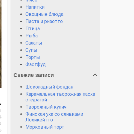
Напитки
Овощные блюда
Паста и ризотто
Птица
Рыба
Салаты
Супы
Торты
Фастфуд
Свежие записи
Шоколадный фондан
Карамельная творожная пасха
с курагой
ь
Творожный кулич
,
Финская уха со сливками
,
Лохикейтто
о
Морковный торт
,