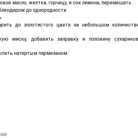
вое масло, желтки, горчицу, и сок лимона, перемешать
 блендером до однородности
ь
арить до золотистого цвета на небольшом количеств
ую миску, добавить заправку и половину сухариков
сыпать натертым пармезаном
veg