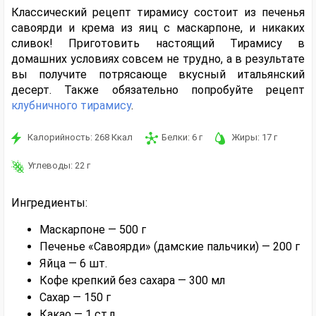
Классический рецепт тирамису состоит из печенья
савоярди и крема из яиц с маскарпоне, и никаких
сливок! Приготовить настоящий Тирамису в
домашних условиях совсем не трудно, а в результате
вы получите потрясающе вкусный итальянский
десерт. Также обязательно попробуйте рецепт
клубничного тирамису
.
Калорийность:
268
Ккал
Белки:
6
г
Жиры:
17
г
Углеводы:
22
г
Ингредиенты:
Маскарпоне — 500 г
Печенье «Савоярди» (дамские пальчики) — 200 г
Яйца — 6 шт.
Кофе крепкий без сахара — 300 мл
Сахар — 150 г
Какао — 1 ст.л.