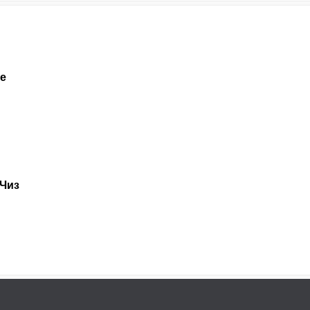
е
Чиз