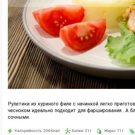
Рулетики из куриного филе с начинкой легко приготов
чесноком идеально подходит для фарширования . А б
сочными.
Калорийность:
204
Ккал
Белки:
21
г
Жиры:
11
г