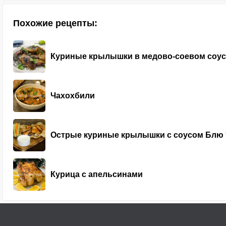
Похожие рецепты:
Куриные крылышки в медово-соевом соус
Чахохбили
Острые куриные крылышки с соусом Блю 
Курица с апельсинами