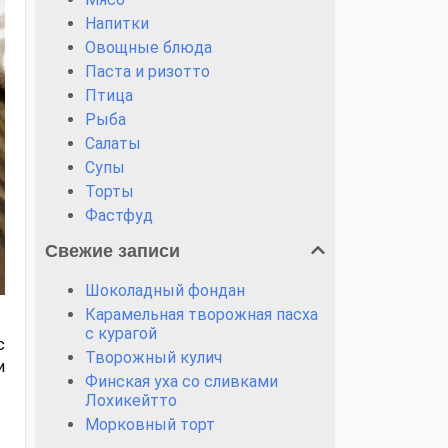
Напитки
Овощные блюда
Паста и ризотто
Птица
Рыба
Салаты
Супы
Торты
Фастфуд
Свежие записи
Шоколадный фондан
Карамельная творожная пасха
с курагой
с
Творожный кулич
и
Финская уха со сливками
Лохикейтто
Морковный торт