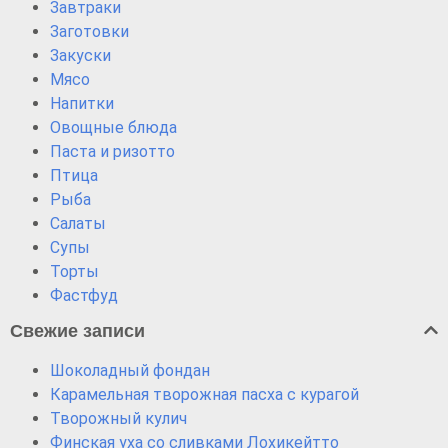
Завтраки
Заготовки
Закуски
Мясо
Напитки
Овощные блюда
Паста и ризотто
Птица
Рыба
Салаты
Супы
Торты
Фастфуд
Свежие записи
Шоколадный фондан
Карамельная творожная пасха с курагой
Творожный кулич
Финская уха со сливками Лохикейтто