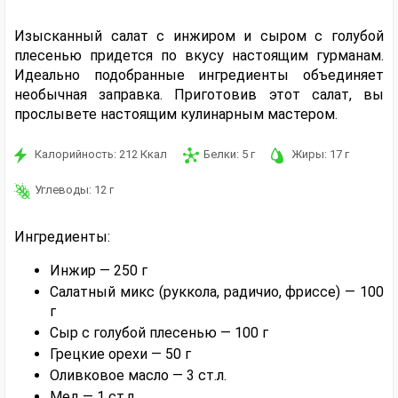
Изысканный салат с инжиром и сыром с голубой
плесенью придется по вкусу настоящим гурманам.
Идеально подобранные ингредиенты объединяет
необычная заправка. Приготовив этот салат, вы
прослывете настоящим кулинарным мастером.
Калорийность:
212
Ккал
Белки:
5
г
Жиры:
17
г
Углеводы:
12
г
Ингредиенты:
Инжир — 250 г
Салатный микс (руккола, радичио, фриссе) — 100
г
Сыр с голубой плесенью — 100 г
Грецкие орехи — 50 г
Оливковое масло — 3 ст.л.
Мед — 1 ст.л.