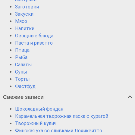
Заготовки
Закуски
Мясо
Напитки
Овощные блюда
Паста и ризотто
Птица
Рыба
Салаты
Супы
Торты
Фастфуд
Свежие записи
Шоколадный фондан
Карамельная творожная пасха с курагой
Творожный кулич
Финская уха со сливками Лохикейтто