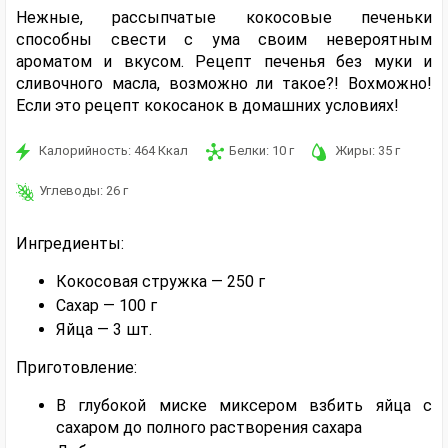
Нежные, рассыпчатые кокосовые печеньки
способны свести с ума своим невероятным
ароматом и вкусом. Рецепт печенья без муки и
сливочного масла, возможно ли такое?! Вохможно!
Если это рецепт кокосанок в домашних условиях!
Калорийность:
464
Ккал
Белки:
10
г
Жиры:
35
г
Углеводы:
26
г
Ингредиенты:
Кокосовая стружка — 250 г
Сахар — 100 г
Яйца — 3 шт.
Приготовление:
В глубокой миске миксером взбить яйца с
сахаром до полного растворения сахара