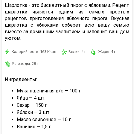
Шарлотка - это бисквитный пирог с яблоками. Рецепт
шарлотки является одним из самых простых
рецептов приготовления яблочного пирога. Вкусная
шарлотка с яблоками соберет всю вашу семью
вместе за домашним чаепитием и наполнит ваш дом
уютом.
Калорийность:
163
Ккал
Белки:
4
г
Жиры:
4
г
Углеводы:
28
г
Ингредиенты:
Мука пшеничная в/с — 100 г
Яйца — 4 шт.
Сахар — 150 г
Яблоки — 3 шт.
Масло сливочное — 10 г
Ванилин — 1,5 г